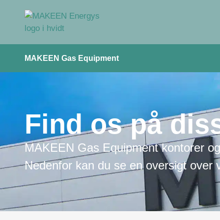
MAKEEN Gas Equipment
Find os på dis
MAKEEN Gas Equipment kontorer og l
Nedenfor kan du se en oversigt over v