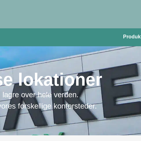
Produk
se lokationer
agre over hele verden.
ores forskellige kontorsteder.