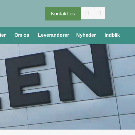
Kontakt os
ter
Om os
Leverandører
Nyheder
Indblik