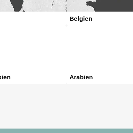
Belgien
sien
Arabien