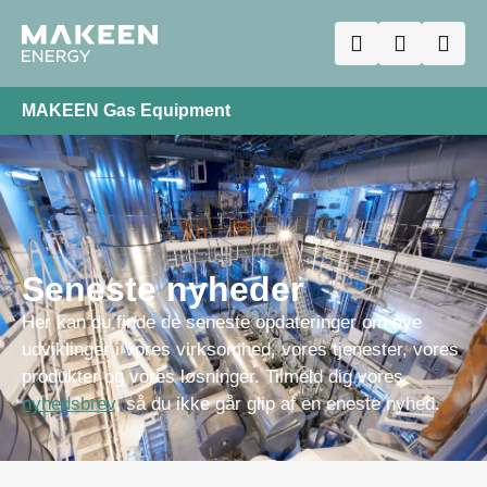
MAKEEN Gas Equipment
Seneste nyheder
Her kan du finde de seneste opdateringer om nye
udviklinger i vores virksomhed, vores tjenester, vores
produkter og vores løsninger. Tilmeld dig vores
nyhedsbrev
, så du ikke går glip af en eneste nyhed.